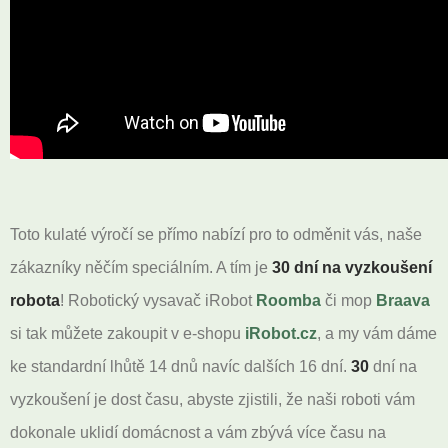
Toto kulaté výročí se přímo nabízí pro to odměnit vás, naše
zákazníky něčím speciálním. A tím je
30 dní na vyzkoušení
robota
! Robotický vysavač iRobot
Roomba
či mop
Braava
si tak můžete zakoupit v e-shopu
iRobot.cz
, a my vám dáme
ke standardní lhůtě 14 dnů navíc dalších 16 dní.
30
dní na
vyzkoušení je dost času, abyste zjistili, že naši roboti vám
dokonale uklidí domácnost a vám zbývá více času na