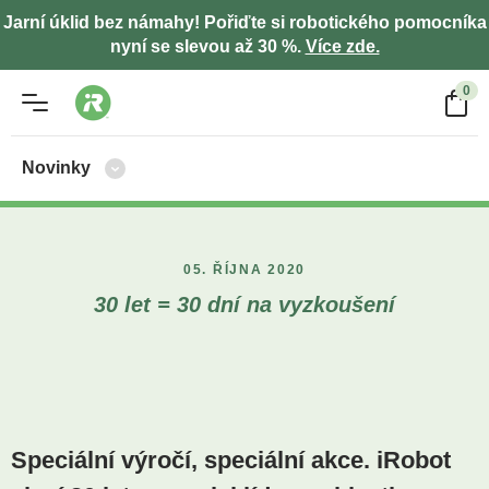
Jarní úklid bez námahy! Pořiďte si robotického pomocníka
nyní se slevou až 30 %.
Více zde.
0
Novinky
05. ŘÍJNA 2020
30 let = 30 dní na vyzkoušení
Speciální výročí, speciální akce. iRobot