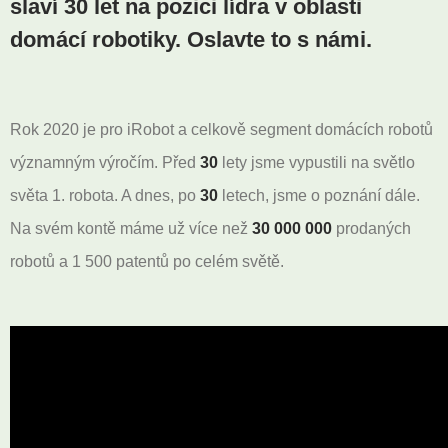
slaví 30 let na pozici lídra v oblasti
domácí robotiky. Oslavte to s námi.
Rok 2020 je pro iRobot a celkově segment domácích robotů
významným výročím. Před
30
lety jsme vypustili na světlo
světa 1. robota. A dnes, po
30
letech, jsme o poznání dále.
Na svém kontě máme už více než
30 000 000
prodaných
robotů a 1 500 patentů po celém světě.