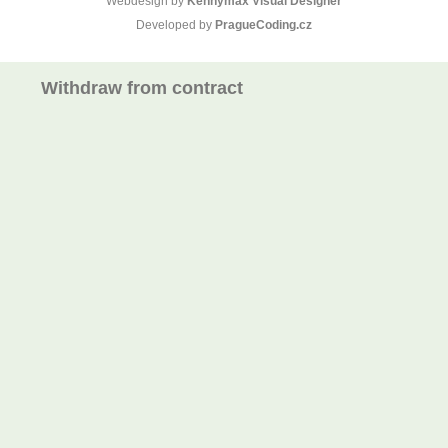
Webdesign by
Kennymax Visual Designer
Developed by
PragueCoding.cz
Withdraw from contract