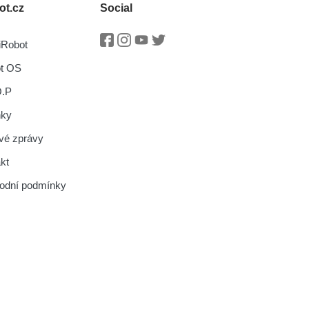
ot.cz
Social
iRobot
Facebook
Instagram
Youtube
Twitter
ot OS
O.P
nky
vé zprávy
kt
odní podmínky