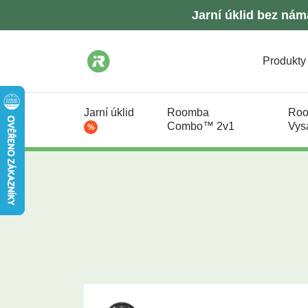
Jarní úklid bez nám
Produkty
Jarní úklid
Roomba
Ro
Combo™ 2v1
Vys
%