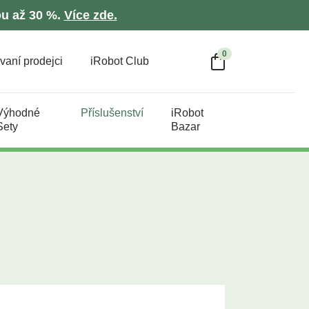
ou až 30 %.
Více zde.
0
vaní prodejci
iRobot Club
Výhodné
Příslušenství
iRobot
Sety
Bazar