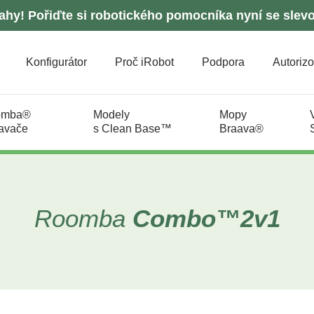
ahy! Pořiďte si robotického pomocníka nyní se slev
Konfigurátor
Proč iRobot
Podpora
Autorizo
omba®
Modely
Mopy
avače
s Clean Base™
Braava®
Roomba
Combo™
2v1