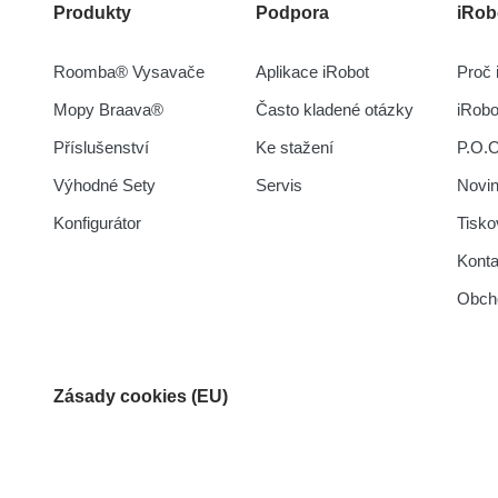
Produkty
Podpora
iRob
Roomba® Vysavače
Aplikace iRobot
Proč 
Mopy Braava®
Často kladené otázky
iRob
Příslušenství
Ke stažení
P.O.
Výhodné Sety
Servis
Novi
Konfigurátor
Tisko
Konta
Obch
Zásady cookies (EU)