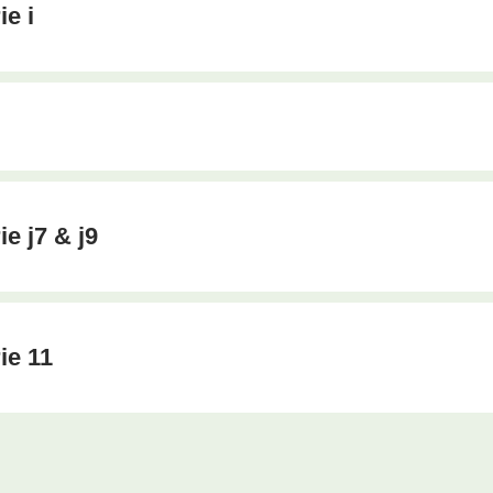
ie i
ie j7 & j9
ie 11