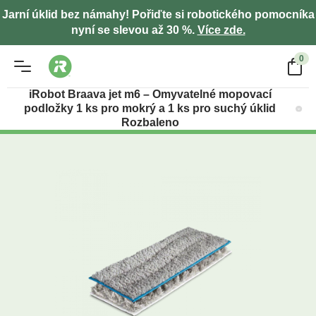
Jarní úklid bez námahy! Pořiďte si robotického pomocníka
nyní se slevou až 30 %.
Více zde.
0
iRobot Braava jet m6 – Omyvatelné mopovací
podložky 1 ks pro mokrý a 1 ks pro suchý úklid
Rozbaleno