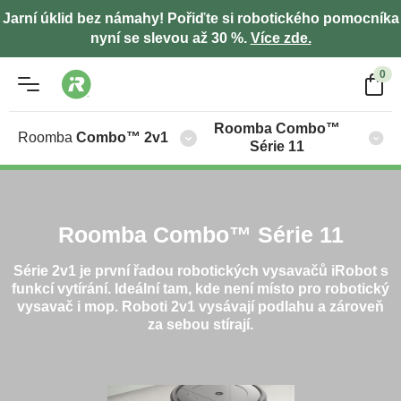
Jarní úklid bez námahy! Pořiďte si robotického pomocníka
nyní se slevou až 30 %.
Více zde.
0
Roomba Combo™
Roomba
Combo™ 2v1
Série 11
Roomba Combo™ Série 11
Série 2v1 je první řadou robotických vysavačů iRobot s
funkcí vytírání. Ideální tam, kde není místo pro robotický
vysavač i mop. Roboti 2v1 vysávají podlahu a zároveň
za sebou stírají.