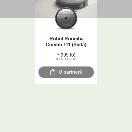
iRobot Roomba
Combo 111 (Šedá)
7 999
Kč
S DPH A PHE
U partnerů