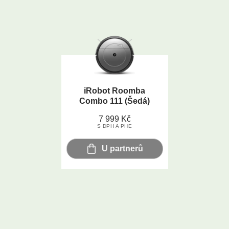
iRobot Roomba
Combo 111 (Šedá)
7 999
Kč
S DPH A PHE
U partnerů