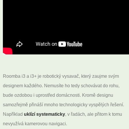
Roomba i3 a i3+ je robotický vysavač, který zaujme svým
designem každého. Nemusíte ho tedy schovávat do rohu,
bude ozdobou i uprostřed domácnosti. Kromě designu
samozřejmě přináší mnoho technologicky vyspělých řešení.
Například
uklízí systematicky
, v řadách, ale přitom k tomu
nevyužívá kamerovou navigaci.