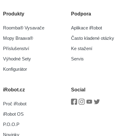
Produkty
Podpora
Roomba® Vysavače
Aplikace iRobot
Mopy Braava®
Často kladené otázky
Příslušenství
Ke stažení
Výhodné Sety
Servis
Konfigurátor
iRobot.cz
Social
Proč iRobot
Facebook
Instagram
Youtube
Twitter
iRobot OS
P.O.O.P
Novinky