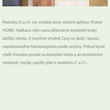
Roombu i3 a i3+ lze ovládat skrze mobilní aplikaci iRobot
HOME. Aplikace vám sama připomene konkrétní kroky
údržby robota, či navrhne vhodné časy na úklid i úpravu
naplánovaného harmonogramu podle sezóny. Pokud byste
chtěli Roombu posílat na konkrétní místa a do konkrétních
místností, musíte zamířit výše k modelům i7 a i7+.