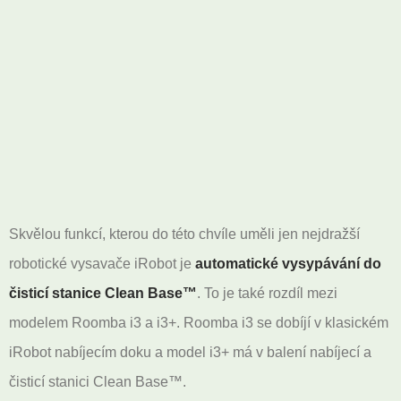
Skvělou funkcí, kterou do této chvíle uměli jen nejdražší
robotické vysavače iRobot je
automatické vysypávání do
čisticí stanice Clean Base™
. To je také rozdíl mezi
modelem Roomba i3 a i3+. Roomba i3 se dobíjí v klasickém
iRobot nabíjecím doku a model i3+ má v balení nabíjecí a
čisticí stanici Clean Base™.