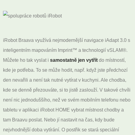
iRobot Braava využívá nejmodernější navigace iAdapt 3.0 s
inteligentním mapováním Imprint™ a technologií vSLAM®.
Můžete ho tak vyslat i
samostatně jen vytřít
do místností,
kde je potřeba. To se může hodit, např. když jste předchozí
den nevařili a není tak nutné vytírat v kuchyni. Ale chodba,
kde se denně přezouváte, si to jistě zaslouží. V takové chvíli
není nic jednoduššího, než ve svém mobilním telefonu nebo
tabletu v aplikaci iRobot HOME vybrat místnost chodby a
tam Braavu poslat. Nebo jí nastavit na čas, kdy bude
nejvhodnější doba vytírání. O postřik se stará speciální