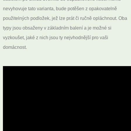
nevyhovuje tato varianta, bude potěšen z opakovatelně
použitelných podložek, jež lze prát či ručně opláchnout. Oba
typy jsou obsaženy v základním balení a je možné si
vyzkoušet, jaké z nich jsou ty nejvhodnější pro vaši
domácnost.