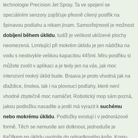
technologie Precision Jet Spray. Ta ve spojení se
speciálními senzory zajišťuje přesně cílený postřik na
špinavou podlahu a nikam jinam. Samozřejmostí je možnost
dobíjení během úklidu
, tudíž je velikost uklízené plochy
neomezená. Limitující při mokrém úklidu je jen nádržka na
vodu s neobvykle velikou kapacitou 445ml. Míru postřiku si
můžete zvolit v aplikaci a je tedy jen na vás, jak moc
intenzivní mokrý úklid bude. Braava je proto vhodná jak na
dlaždice, linolea, tak i na plovoucí podlahy, které není
vhodné zbytečně moc namáčet. Robotický mop sám pozná,
jakou podložku nasadíte a jestli má vyrazit k
suchému
nebo mokrému úklidu
. Podložky existují i v jednorázové
formě. Těch se nemusíte ani dotknout, jednoduše je
tlačítkem po úklidu uvolníte do odpadkového koše. Komu