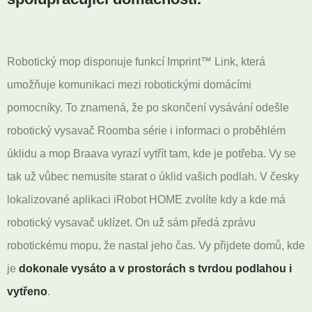
Robotický mop disponuje funkcí Imprint™ Link, která
umožňuje komunikaci mezi robotickými domácími
pomocníky. To znamená, že po skončení vysávání odešle
robotický vysavač Roomba série i informaci o proběhlém
úklidu a mop Braava vyrazí vytřít tam, kde je potřeba. Vy se
tak už vůbec nemusíte starat o úklid vašich podlah. V česky
lokalizované aplikaci iRobot HOME zvolíte kdy a kde má
robotický vysavač uklízet. On už sám předá zprávu
robotickému mopu, že nastal jeho čas. Vy přijdete domů, kde
je
dokonale vysáto a v prostorách s tvrdou podlahou i
vytřeno
.