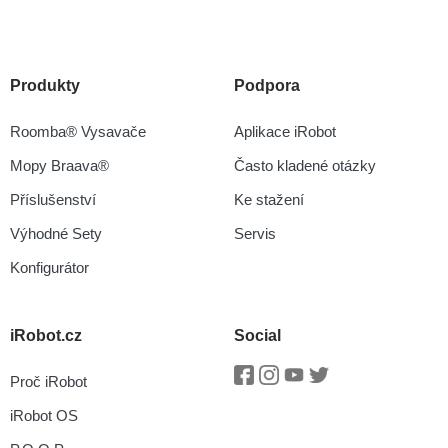
Produkty
Podpora
Roomba® Vysavače
Aplikace iRobot
Mopy Braava®
Často kladené otázky
Příslušenství
Ke stažení
Výhodné Sety
Servis
Konfigurátor
iRobot.cz
Social
Proč iRobot
Facebook
Instagram
Youtube
Twitter
iRobot OS