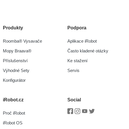
Produkty
Podpora
Roomba® Vysavače
Aplikace iRobot
Mopy Braava®
Často kladené otázky
Příslušenství
Ke stažení
Výhodné Sety
Servis
Konfigurátor
iRobot.cz
Social
Proč iRobot
Facebook
Instagram
Youtube
Twitter
iRobot OS