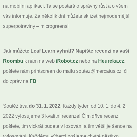
na mobilní aplikaci. Ta se postará o správný růst a o všem
vás informuje. Za několik dní můžete sklízet nejmodernější
superpotraviny – microgreens!
Jak můžete Leaf Learn vyhrát? Napište recenzi na vaší
Roombu
k nám na web
iRobot.cz
nebo na
Heureka.cz
,
pošlete nám printscreen do mailu soutez@mercatus.cz, či
do zpráv na
FB
.
Soutěž trvá
do 31. 1. 2022
. Každý týden od 10. 1. do 4. 2.
2022 vylosujeme 3 kvalitní recenze! Čím dříve recenzi
pošlete, tím víckrát budete v losování a tím větší je šance na
vylosování. Každému výherci pošleme chytré pěstítko