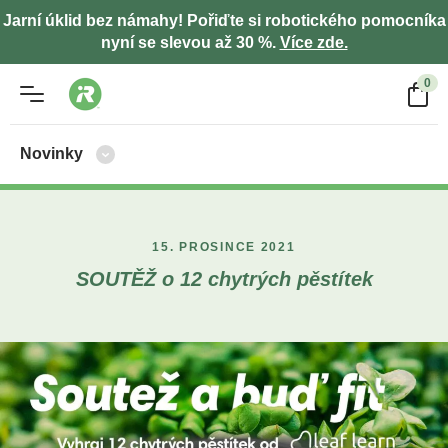
Jarní úklid bez námahy! Pořiďte si robotického pomocníka
nyní se slevou až 30 %.
Více zde.
0
Novinky
15. PROSINCE 2021
SOUTĚŽ o 12 chytrých pěstítek