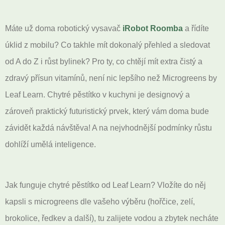
Máte už doma robotický vysavač
iRobot Roomba
a řídíte
úklid z mobilu? Co takhle mít dokonalý přehled a sledovat
od A do Z i růst bylinek? Pro ty, co chtějí mít extra čistý a
zdravý přísun vitamínů, není nic lepšího než Microgreens by
Leaf Learn. Chytré pěstítko v kuchyni je designový a
zároveň praktický futuristický prvek, který vám doma bude
závidět každá návštěva! A na nejvhodnější podmínky růstu
dohlíží umělá inteligence.
Jak funguje chytré pěstítko od Leaf Learn? Vložíte do něj
kapsli s microgreens dle vašeho výběru (hořčice, zelí,
brokolice, ředkev a další), tu zalijete vodou a zbytek necháte