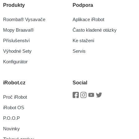
Produkty
Podpora
Roomba® Vysavače
Aplikace iRobot
Mopy Braava®
Často kladené otázky
Příslušenství
Ke stažení
Výhodné Sety
Servis
Konfigurátor
iRobot.cz
Social
Proč iRobot
Facebook
Instagram
Youtube
Twitter
iRobot OS
P.O.O.P
Novinky