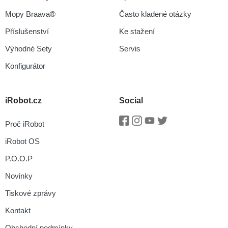
Mopy Braava®
Často kladené otázky
Příslušenství
Ke stažení
Výhodné Sety
Servis
Konfigurátor
iRobot.cz
Social
Proč iRobot
Facebook
Instagram
Youtube
Twitter
iRobot OS
P.O.O.P
Novinky
Tiskové zprávy
Kontakt
Obchodní podmínky