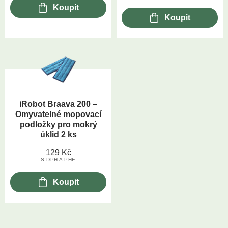
Koupit
Koupit
iRobot Braava 200 –
Omyvatelné mopovací
podložky pro mokrý
úklid 2 ks
129
Kč
S DPH A PHE
Koupit