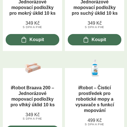
Jednorázové
Jednorázové
mopovací podložky
mopovací podložky
pro mokrý úklid 10 ks
pro suchý úklid 10 ks
349
Kč
349
Kč
S DPH A PHE
S DPH A PHE
Koupit
Koupit
iRobot Braava 200 –
iRobot – Čisticí
Jednorázové
prostředek pro
mopovací podložky
robotické mopy a
pro vlhký úklid 10 ks
vysavače s funkcí
mopování
349
Kč
S DPH A PHE
499
Kč
S DPH A PHE