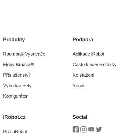
Produkty
Podpora
Roomba® Vysavače
Aplikace iRobot
Mopy Braava®
Často kladené otázky
Příslušenství
Ke stažení
Výhodné Sety
Servis
Konfigurátor
iRobot.cz
Social
Proč iRobot
Facebook
Instagram
Youtube
Twitter