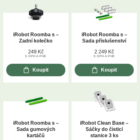
iRobot Roomba s –
iRobot Roomba s –
Zadní kolečko
Sada příslušenství
249
Kč
2 249
Kč
S DPH A PHE
S DPH A PHE
Koupit
Koupit
iRobot Roomba s –
iRobot Clean Base –
Sada gumových
Sáčky do čisticí
kartáčů
stanice 3 ks