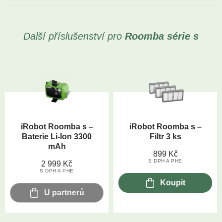
Další příslušenství pro
Roomba
série s
iRobot Roomba s –
iRobot Roomba s –
Baterie Li-Ion 3300
Filtr 3 ks
mAh
899
Kč
S DPH A PHE
2 999
Kč
S DPH A PHE
Koupit
U partnerů