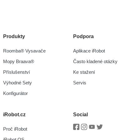
Produkty
Podpora
Roomba® Vysavače
Aplikace iRobot
Mopy Braava®
Často kladené otázky
Příslušenství
Ke stažení
Výhodné Sety
Servis
Konfigurátor
iRobot.cz
Social
Proč iRobot
Facebook
Instagram
Youtube
Twitter
iRobot OS