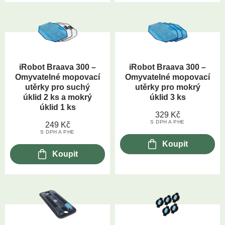
iRobot Braava 300 –
iRobot Braava 300 –
Omyvatelné mopovací
Omyvatelné mopovací
utěrky pro suchý
utěrky pro mokrý
úklid 2 ks a mokrý
úklid 3 ks
úklid 1 ks
329
Kč
S DPH A PHE
249
Kč
S DPH A PHE
Koupit
Koupit