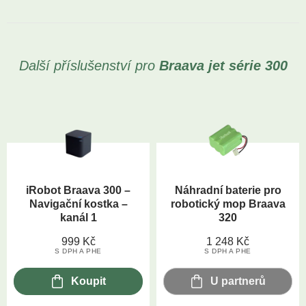
Další příslušenství pro
Braava jet
série 300
iRobot Braava 300 –
Náhradní baterie pro
Navigační kostka –
robotický mop Braava
kanál 1
320
999
Kč
1 248
Kč
S DPH A PHE
S DPH A PHE
Koupit
U partnerů