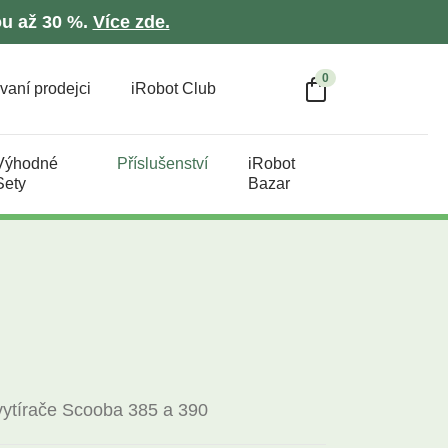
ou až 30 %.
Více zde.
0
vaní prodejci
iRobot Club
Výhodné
Příslušenství
iRobot
Sety
Bazar
 vytírače Scooba 385 a 390