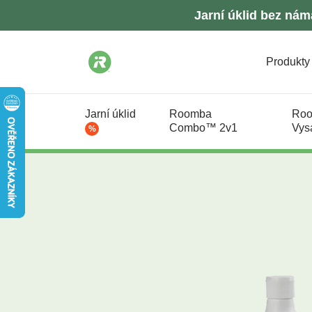
Jarní úklid bez nám
Produkty
Jarní úklid
Roomba
Ro
Combo™ 2v1
Vys
%