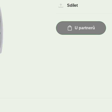
Sdílet
U partnerů