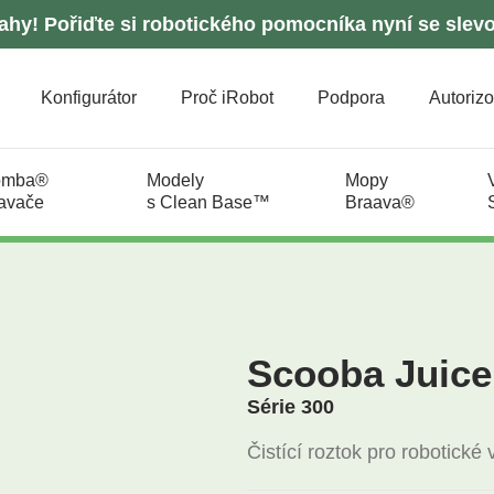
ahy! Pořiďte si robotického pomocníka nyní se slev
Konfigurátor
Proč iRobot
Podpora
Autorizo
omba®
Modely
Mopy
avače
s Clean Base™
Braava®
Scooba Juice
Série 300
Čistící roztok pro robotické