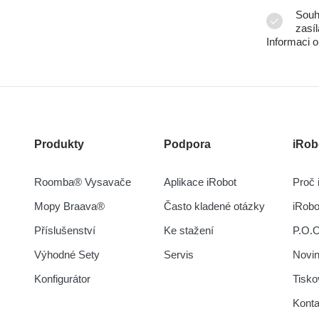
Souh
zasí
Informaci 
Produkty
Podpora
iRob
Roomba® Vysavače
Aplikace iRobot
Proč 
Mopy Braava®
Často kladené otázky
iRob
Příslušenství
Ke stažení
P.O.
Výhodné Sety
Servis
Novi
Konfigurátor
Tisko
Konta