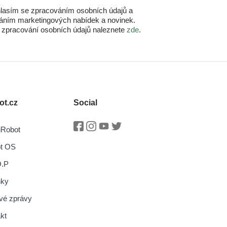
lasím se zpracováním osobních údajů a
láním marketingových nabídek a novinek.
o zpracování osobních údajů naleznete
zde
.
ot.cz
Social
iRobot
Facebook
Instagram
Youtube
Twitter
ot OS
O.P
nky
vé zprávy
kt