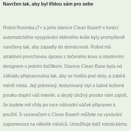
Navržen tak, aby byl třídou sám pro sebe
Robot Roomba j7+ a jeho stanice Clean Base® s funkcí
automatického vysypávání sběrného koše byly promyšleně
navrženy tak, aby zapadly do domácnosti. Robot má
atraktivní povrchovou úpravu z točeného kovu a intuitivním
designem s jedním tlačítkem. Stanice Clean Base byla od
základu přepracována tak, aby se hodila pod stoly, a zabírá
méně místa. Její prémiový, texturovaný styl a ladné kožené
poutko doplní váš interiér, a skrytý úložný prostor vám zajistí,
že budete mít vždy po ruce náhradní sáček připraven k
použití. S vysavačem s Clean Base® můžete na vysávání
zapomenout na několik měsíců. Umožňuje totiž robotickému