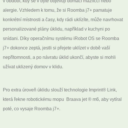
v období, kdy se v bytě objevují domácí mazlíčci nebo
alergie. Vzhledem k tomu, že si Roomba j7+ pamatuje
konkrétní místnosti a časy, kdy rádi uklízíte, může navrhovat
personalizované plány úklidu, například v kuchyni po
snídani. Díky operačnímu systému iRobot OS se Roomba
j7+ dokonce zeptá, jestli si přejete uklízet v době vaší
nepřítomnosti, a po návratu úklid ukončí, abyste si mohli
užívat uklizený domov v klidu.
Pro extra úroveň úklidu slouží technologie Imprint® Link,
která řekne robotickému mopu Braava jet ® m6, aby vytíral
poté, co vysaje Roomba j7+.