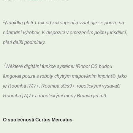
1
Nabídka platí 1 rok od zakoupení a vztahuje se pouze na
náhradní výrobek. K dispozici v omezeném počtu jurisdikcí,
platí další podmínky.
2
Některé digitální funkce systému iRobot OS budou
fungovat pouze s roboty chytrým mapováním Imprint®, jako
je Roomba i7/i7+, Roomba s9/s9+, robotickými vysavači
Roomba j7/j7+ a robotickými mopy Braava jet m6.
O společnosti Certus Mercatus