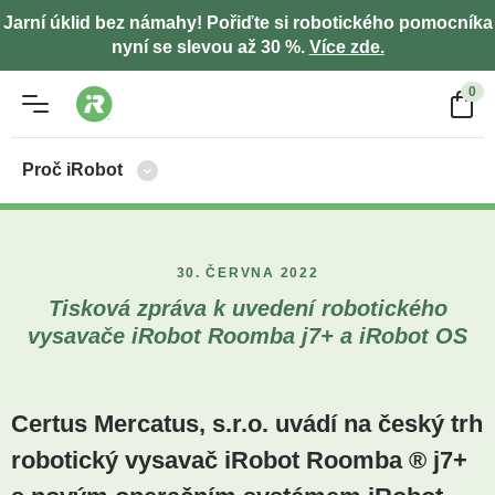
Jarní úklid bez námahy! Pořiďte si robotického pomocníka
nyní se slevou až 30 %.
Více zde.
0
Proč iRobot
30. ČERVNA 2022
Tisková zpráva k uvedení robotického
vysavače iRobot Roomba j7+ a iRobot OS
Certus Mercatus, s.r.o. uvádí na český trh
robotický vysavač iRobot Roomba ® j7+