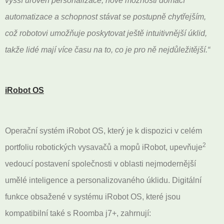
vyšší úroveň personalizace, nové možnosti domácí
automatizace a schopnost stávat se postupně chytřejším,
což robotovi umožňuje poskytovat ještě intuitivnější úklid,
takže lidé mají více času na to, co je pro ně nejdůležitější.“
iRobot OS
Operační systém iRobot OS, který je k dispozici v celém
2
portfoliu robotických vysavačů a mopů iRobot, upevňuje
vedoucí postavení společnosti v oblasti nejmodernější
umělé inteligence a personalizovaného úklidu. Digitální
funkce obsažené v systému iRobot OS, které jsou
kompatibilní také s Roomba j7+, zahrnují: