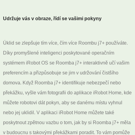
Udržuje vás v obraze, řídí se vašimi pokyny
Úklid se zlepšuje tím více, čím více Roombu j7+ používáte.
Díky promyšlené inteligenci poskytované operačním
systémem iRobot OS se Roomba j7+ interaktivně učí vašim
preferencím a přizpůsobuje se jim v udržování čistšího
domova. Když Roomba j7+ identifikuje nebezpečí nebo
překážku, vyšle vám fotografii do aplikace iRobot Home, kde
můžete robotovi dát pokyn, aby se danému místu vyhnul
nebo jej uklidil. V aplikaci iRobot Home můžete také
poskytnout zpětnou vazbu o tom, jak by si Roomba j7+ měla
v budoucnu s takovými překážkami poradit. To vám pomůže