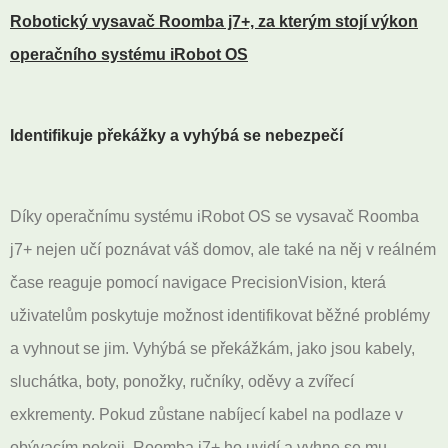
Robotický vysavač Roomba j7+, za kterým stojí výkon
operačního systému iRobot OS
Identifikuje překážky a vyhýbá se nebezpečí
Díky operačnímu systému iRobot OS se vysavač Roomba
j7+ nejen učí poznávat váš domov, ale také na něj v reálném
čase reaguje pomocí navigace PrecisionVision, která
uživatelům poskytuje možnost identifikovat běžné problémy
a vyhnout se jim. Vyhýbá se překážkám, jako jsou kabely,
sluchátka, boty, ponožky, ručníky, oděvy a zvířecí
exkrementy. Pokud zůstane nabíjecí kabel na podlaze v
obývacím pokoji, Roomba j7+ ho uvidí a vyhne se mu.