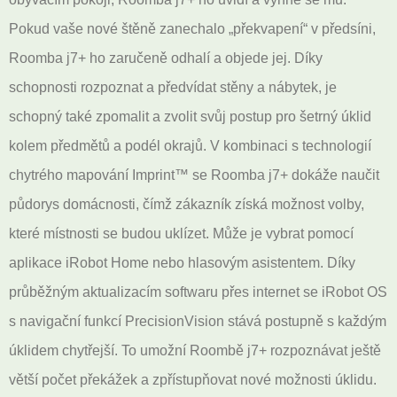
Pokud vaše nové štěně zanechalo „překvapení“ v předsíni,
Roomba j7+ ho zaručeně odhalí a objede jej. Díky
schopnosti rozpoznat a předvídat stěny a nábytek, je
schopný také zpomalit a zvolit svůj postup pro šetrný úklid
kolem předmětů a podél okrajů. V kombinaci s technologií
chytrého mapování Imprint™ se Roomba j7+ dokáže naučit
půdorys domácnosti, čímž zákazník získá možnost volby,
které místnosti se budou uklízet. Může je vybrat pomocí
aplikace iRobot Home nebo hlasovým asistentem. Díky
průběžným aktualizacím softwaru přes internet se iRobot OS
s navigační funkcí PrecisionVision stává postupně s každým
úklidem chytřejší. To umožní Roombě j7+ rozpoznávat ještě
větší počet překážek a zpřístupňovat nové možnosti úklidu.