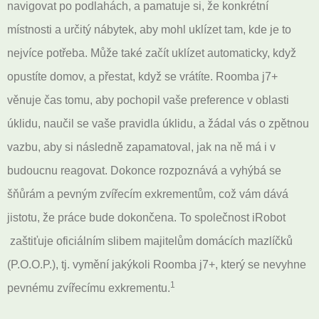
navigovat po podlahách, a pamatuje si, že konkrétní
místnosti a určitý nábytek, aby mohl uklízet tam, kde je to
nejvíce potřeba. Může také začít uklízet automaticky, když
opustíte domov, a přestat, když se vrátíte. Roomba j7+
věnuje čas tomu, aby pochopil vaše preference v oblasti
úklidu, naučil se vaše pravidla úklidu, a žádal vás o zpětnou
vazbu, aby si následně zapamatoval, jak na ně má i v
budoucnu reagovat. Dokonce rozpoznává a vyhýbá se
šňůrám a pevným zvířecím exkrementům, což vám dává
jistotu, že práce bude dokončena. To společnost iRobot
zaštiťuje oficiálním slibem majitelům domácích mazlíčků
(P.O.O.P.), tj. vymění jakýkoli Roomba j7+, který se nevyhne
1
pevnému zvířecímu exkrementu.