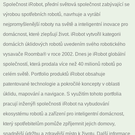
Společnost iRobot, přední světová společnost zabývající se
výrobou spotřebních robotů, navrhuje a vyrábí
nejpromyšlenější roboty na světě a inteligentní inovace pro
domácnost, které zlepšují život. iRobot vytvořil kategorii
domácích úklidových robotů uvedením svého robotického
vysavače Roomba® v roce 2002. Dnes je iRobot globální
společností, která prodala více než 40 milionů robotů po
celém světě. Portfolio produktů iRobot obsahuje
patentované technologie a pokročilé koncepty v oblasti
úklidu, mapování a navigace. S využitím tohoto portfolia
pracují inženýři společnosti iRobot na vybudování
ekosystému robotů a zařízení pro inteligentní domácnost,
který spotřebitelům pomůže zpříjemnit jejich domovy,
snadnější údržbu a zdravější místo k životu. Další informace