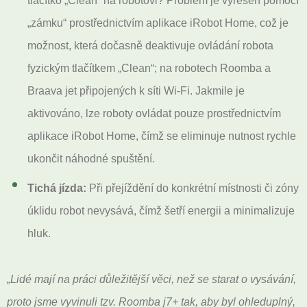
tlačítko „Clean“ na robotovi? Problém je vyřešen pomocí
„zámku“ prostřednictvím aplikace iRobot Home, což je
možnost, která dočasně deaktivuje ovládání robota
fyzickým tlačítkem „Clean“; na robotech Roomba a
Braava jet připojených k síti Wi-Fi. Jakmile je
aktivováno, lze roboty ovládat pouze prostřednictvím
aplikace iRobot Home, čímž se eliminuje nutnost rychle
ukončit náhodné spuštění.
Tichá jízda:
Při přejíždění do konkrétní místnosti či zóny
úklidu robot nevysává, čímž šetří energii a minimalizuje
hluk.
„Lidé mají na práci důležitější věci, než se starat o vysávání,
proto jsme vyvinuli tzv. Roomba j7+ tak, aby byl ohleduplný,