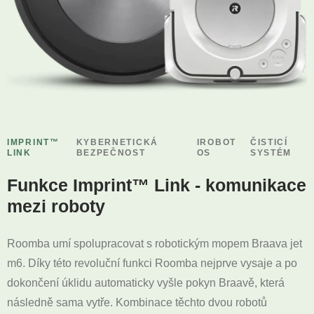
IMPRINT™
KYBERNETICKÁ
IROBOT
ČISTICÍ
LINK
BEZPEČNOST
OS
SYSTÉM
Funkce Imprint™ Link - komunikace
mezi roboty
Roomba umí spolupracovat s robotickým mopem Braava jet
m6. Díky této revoluční funkci Roomba nejprve vysaje a po
dokončení úklidu automaticky vyšle pokyn Braavě, která
následně sama vytře. Kombinace těchto dvou robotů