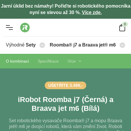
Jarní úklid bez námahy! Pořiďte si robotického pomocníka
nyní se slevou až 30 %.
Více zde.
0
Výhodné
Sety
Roomba® j7 a Braava jet® m6
O kombinaci
Specifikace
Více
UŠETŘÍTE 3.499,-
iRobot Roomba j7 (Černá) a
Braava jet m6 (Bílá)
Set robotického vysavače Roomba® j7 a mopu Braava
jet® m6 je dvojicí robotů, která vám změní život. Roboti