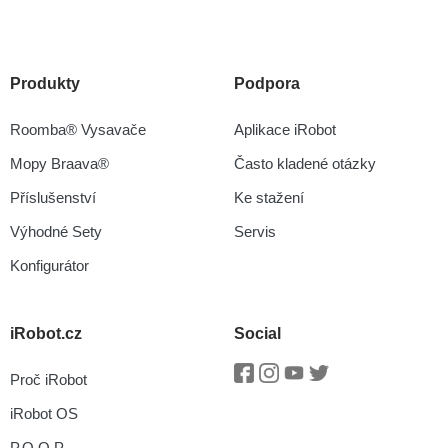
Produkty
Podpora
Roomba® Vysavače
Aplikace iRobot
Mopy Braava®
Často kladené otázky
Příslušenství
Ke stažení
Výhodné Sety
Servis
Konfigurátor
iRobot.cz
Social
Proč iRobot
Facebook
Instagram
Youtube
Twitter
iRobot OS
P.O.O.P