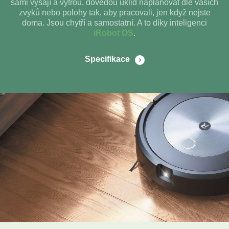
sami vysají a vytřou, dovedou úklid naplánovat dle vašich
zvyků nebo polohy tak, aby pracovali, jen když nejste
doma. Jsou chytří a samostatní. A to díky inteligenci
iRobot OS
.
Specifikace